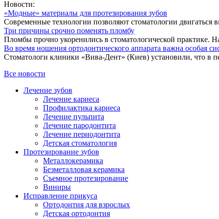
Новости:
«Модные» материалы для протезирования зубов
Современные технологии позволяют стоматологии двигаться впе
Три причины срочно поменять пломбу
Пломбы прочно укоренились в стоматологической практике. На
Во время ношения ортодонтического аппарата важна особая си
Стоматологи клиники «Вива-Дент» (Киев) установили, что в пе
Все новости
Лечение зубов
Лечение кариеса
Профилактика кариеса
Лечение пульпита
Лечение пародонтита
Лечение периодонтита
Детская стоматология
Протезирование зубов
Металлокерамика
Безметалловая керамика
Съемное протезирование
Виниры
Исправление прикуса
Ортодонтия для взрослых
Детская ортодонтия