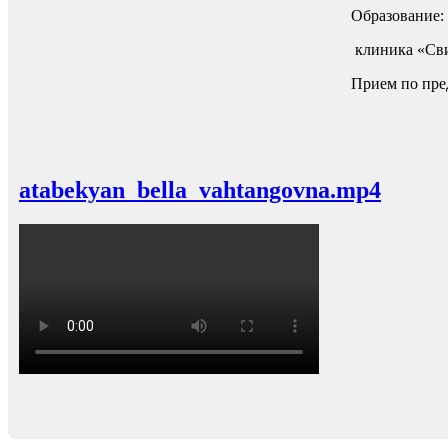
Образование:
клиника
«Св
Прием по пре
atabekyan_bella_vahtangovna.mp4