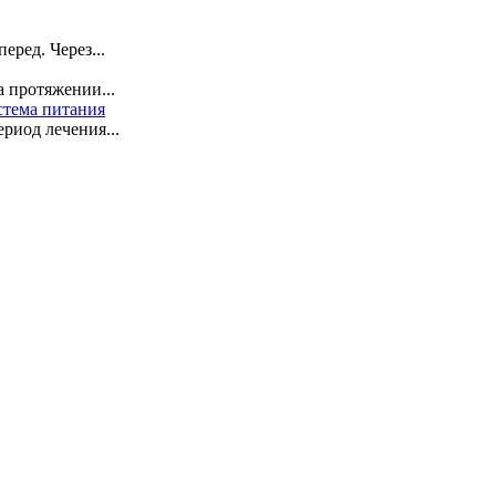
ред. Через...
 протяжении...
стема питания
риод лечения...