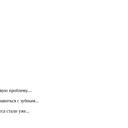
ую проблему....
авиться с зубным...
са стали уже...