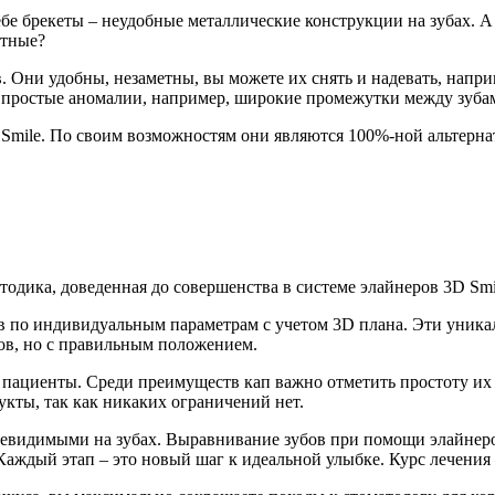
ебе брекеты – неудобные металлические конструкции на зубах. А 
етные?
в. Они удобны, незаметны, вы можете их снять и надевать, напр
ь простые аномалии, например, широкие промежутки между зуба
Smile. По своим возможностям они являются 100%-ной альтернат
тодика, доведенная до совершенства в системе элайнеров 3D Smi
ов по индивидуальным параметрам с учетом 3D плана. Эти уник
бов, но с правильным положением.
 пациенты. Среди преимуществ кап важно отметить простоту их
кты, так как никаких ограничений нет.
невидимыми на зубах. Выравнивание зубов при помощи элайнеров
Каждый этап – это новый шаг к идеальной улыбке. Курс лечения 