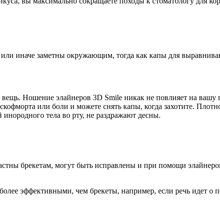
икуса, вы максимально сокращаете походы к стоматологу для ко
 или иначе заметны окружающим, тогда как капы для выравнива
я вещь. Ношение элайнеров 3D Smile никак не повлияет на ваш
скофморта или боли и можете снять капы, когда захотите. Плот
инородного тела во рту, не раздражают десны.
астны брекетам, могут быть исправлены и при помощи элайнеро
ь более эффективными, чем брекеты, например, если речь идет о