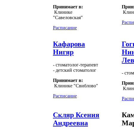
Принимает в:
Прин
Клинике
Клин
"Савеловская"
Распи
Расписание
Кафарова
Го
Нигяр
Ни
Лев
- стоматолог-терапевт
- детский стоматолог
- сто
Принимает в:
Прин
Клинике "Свиблово"
Клин
Расписание
Распи
Скляр Ксения
Кам
Андреевна
Ма