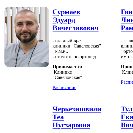
Сурмаев
Ган
Эдуард
Ли
Вячеславович
Рам
- главный врач
- гла
клиники "Савеловская"
клини
- к.м.н.,
- орто
- стоматолог-ортопед
импла
Принимает в:
Прин
Клинике
Клин
"Савеловская"
Распи
Расписание
Черкезишвили
Тул
Теа
Ека
Нугзаровна
Вяч