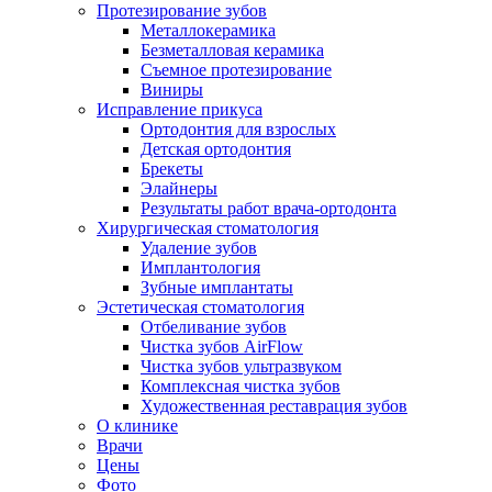
Протезирование зубов
Металлокерамика
Безметалловая керамика
Съемное протезирование
Виниры
Исправление прикуса
Ортодонтия для взрослых
Детская ортодонтия
Брекеты
Элайнеры
Результаты работ врача-ортодонта
Хирургическая стоматология
Удаление зубов
Имплантология
Зубные имплантаты
Эстетическая стоматология
Отбеливание зубов
Чистка зубов AirFlow
Чистка зубов ультразвуком
Комплексная чистка зубов
Художественная реставрация зубов
О клинике
Врачи
Цены
Фото