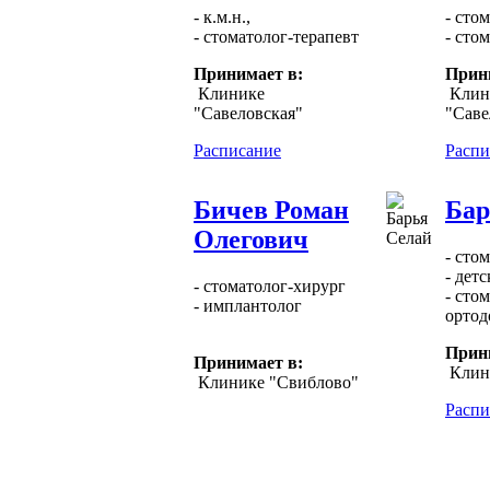
- к.м.н.,
- сто
- стоматолог-терапевт
- сто
Принимает в:
Прин
Клинике
Клин
"Савеловская"
"Саве
Расписание
Распи
Бичев Роман
Бар
Олегович
- сто
- дет
- стоматолог-хирург
- сто
- имплантолог
ортод
Прин
Принимает в:
Клин
Клинике "Свиблово"
Распи