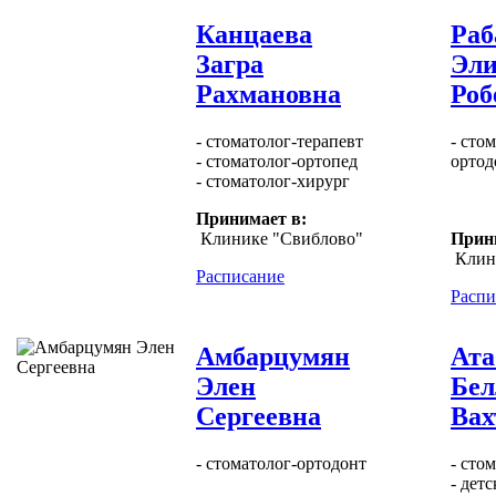
Канцаева
Раб
Загра
Эл
Рахмановна
Роб
- стоматолог-терапевт
- сто
- стоматолог-ортопед
ортод
- стоматолог-хирург
Принимает в:
Клинике "Свиблово"
Прин
Клин
Расписание
Распи
Амбарцумян
Ата
Элен
Бел
Сергеевна
Вах
- стоматолог-ортодонт
- сто
- дет