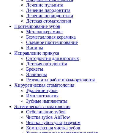
Лечение пульпита
Лечение пародонтита
Лечение периодонтита
Детская стоматология
Протезирование зубов
Металлокерамика
Безметалловая керамика
Съемное протезирование
Виниры
Исправление прикуса
Ортодонтия для взрослых
Детская ортодонтия
Брекеты
Элайнеры
Результаты работ врача-ортодонта
Хирургическая стоматология
Удаление зубов
Имплантология
Зубные имплантаты
Эстетическая стоматология
Отбеливание зубов
Чистка зубов AirFlow
Чистка зубов ультразвуком
Комплексная чистка зубов